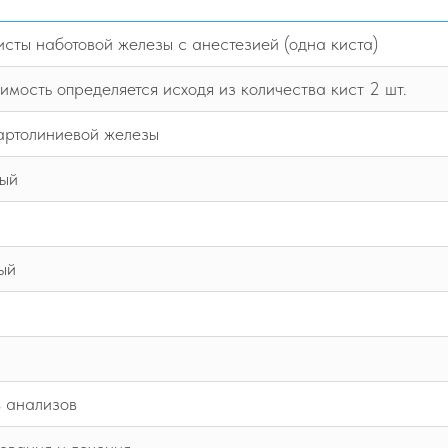
сты наботовой железы с анестезией (одна киста)
мость определяется исходя из количества кист 2 шт.
бартолиниевой железы
ный
ый
в анализов