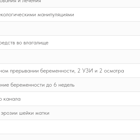
ования и лечения
екологическими манипуляциями
редств во влагалище
ном прерывании беременности, 2 УЗИ и 2 осмотра
ние беременности до 6 недель
о канала
 эрозии шейки матки