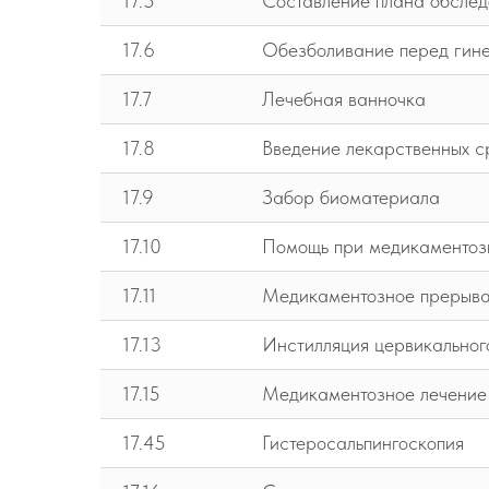
17.5
Составление плана обслед
17.6
Обезболивание перед гин
17.7
Лечебная ванночка
17.8
Введение лекарственных с
17.9
Забор биоматериала
17.10
Помощь при медикаментоз
17.11
Медикаментозное прерыва
17.13
Инстилляция цервикальног
17.15
Медикаментозное лечение
17.45
Гистеросальпингоскопия