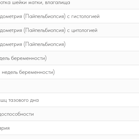
отка шейки матки, влагалища
дометрия (Пайпельбиопсия) с гистологией
дометрия (Пайпельбиопсия) с цитологией
дометрия (Пайпельбиопсия)
дель беременности)
 недель беременности)
шц тазового дна
доспособности
ария