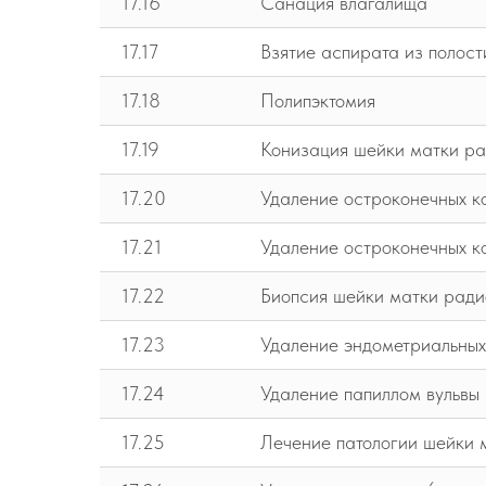
17.16
Санация влагалища
17.17
Взятие аспирата из полост
17.18
Полипэктомия
17.19
Конизация шейки матки р
17.20
Удаление остроконечных к
17.21
Удаление остроконечных к
17.22
Биопсия шейки матки рад
17.23
Удаление эндометриальных
17.24
Удаление папиллом вульвы 
17.25
Лечение патологии шейки 