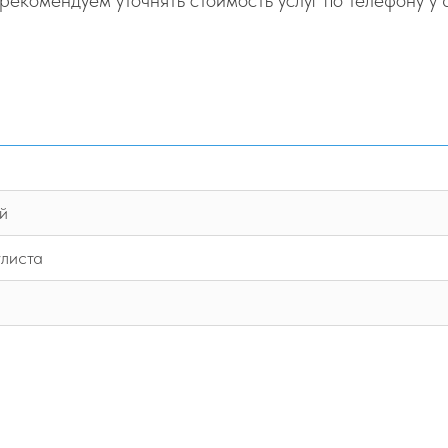
екомендуем уточнять стоимость услуг по телефону у
й
улиста