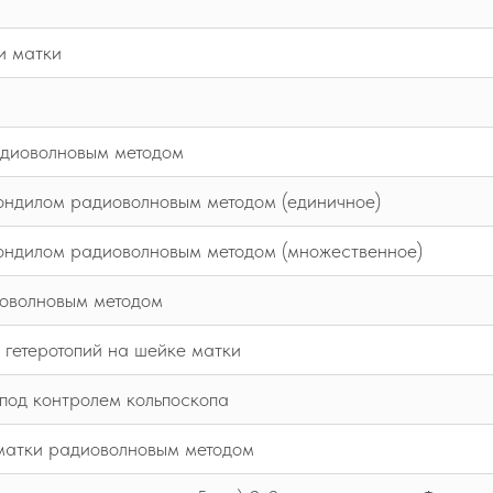
и матки
адиоволновым методом
ондилом радиоволновым методом (единичное)
ондилом радиоволновым методом (множественное)
иоволновым методом
 гетеротопий на шейке матки
под контролем кольпоскопа
матки радиоволновым методом