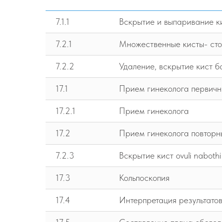
7.1.1
Вскрытие и выпаривание ки
7.2.1
Множественные кисты- стои
7.2.2
Удаление, вскрытие кист 
17.1
Прием гинеколога первич
17.2.1
Прием гинеколога
17.2
Прием гинеколога повторн
7.2.3
Вскрытие кист ovuli nabothi
17.3
Кольпоскопия
17.4
Интерпретация результато